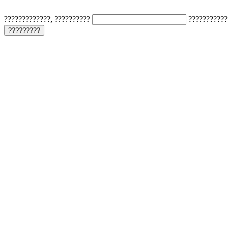
?????????????, ??????????
???????????